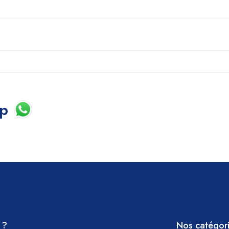
pp
 ?
Nos catégor