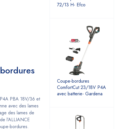
72/13 H- Efco
s bordures
Coupe-bordures
ComfortCut 23/18V P4A
avec batterie- Gardena
rie P4A PBA 18V/36 et
ionne avec des lames
ckage des lames de
s de l’ALLIANCE
oupe-bordures.