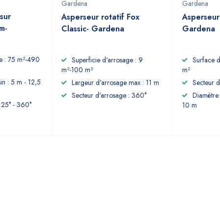
Gardena
Gardena
sur
Asperseur rotatif Fox
Asperseur
m-
Classic- Gardena
Gardena
ge : 75 m²-490
Superficie d'arrosage : 9
Surface d
m²-100 m²
m²
in : 5 m - 12,5
Largeur d'arrosage max : 11 m
Secteur d
Secteur d'arrosage : 360°
Diamètre 
 25° - 360°
10 m