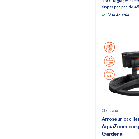
360°, réglages secto
étapes par pas de 45
Vue éclatée
Gardena
Arroseur oscilla
AquaZoom comp
Gardena