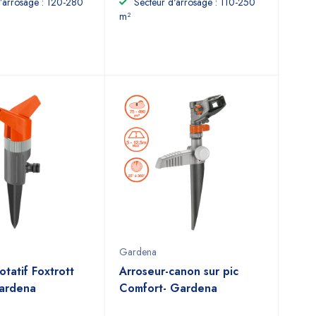
’arrosage : 120-280
Secteur d'arrosage : 110-250
m²
Gardena
otatif Foxtrott
Arroseur-canon sur pic
Gardena
Comfort- Gardena