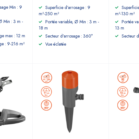
osage Min : 9
Superficie d'arrosage : 9
Superfici
m²-250 m²
m²-130 m²
Ø Min : 3 m -
Portée variable, Ø Min : 3 m -
Portée va
18 m
13 m
age max : 12 m
Secteur d'arrosage : 360°
Secteur d
ge : 9-216 m²
Vue éclatée