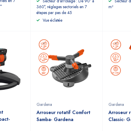
riels en 7
Secteur d'arrosage : De 90° à
Secteur d
°
360°, réglages sectoriels en 7
m²
étapes par pas de 45
Vue éclatée
Gardena
Gardena
nt
Arroseur rotatif Comfort
Arroseur r
act-
Samba- Gardena
Classic- 