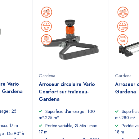
Gardena
Gardena
ire Vario
Arroseur circulaire Vario
Arroseur o
c- Gardena
Comfort sur traîneau-
Gardena
Gardena
osage : 25
Superficie d'arrosage : 100
Superfici
m²-225 m²
m²-280 m²
 max. 17 m
Portée variable, Ø Min : max.
Portée va
17 m
18 m
ge : De 90° à