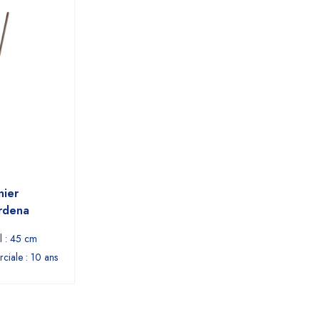
nier
rdena
l : 45 cm
ciale : 10 ans