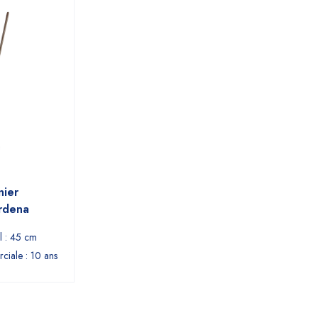
nier
rdena
l : 45 cm
ciale : 10 ans