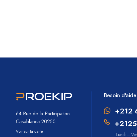
Besoin d'aide
+212 
64 Rue de la Participation
+2125
Casablanca 20250
Voir sur la carte
Lundi – Ve