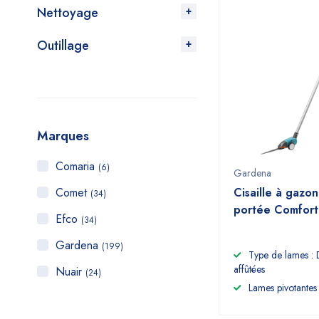
Nettoyage
Outillage
Marques
Comaria
(6)
Gardena
Comet
Cisaille à gazo
(34)
portée Comfort
Efco
(34)
Gardena
(199)
Type de lames : D
affûtées
Nuair
(24)
Lames pivotantes