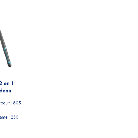
 2 en 1
rdena
roduit : 605
lame : 230