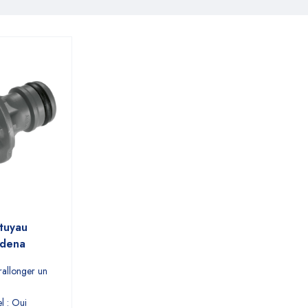
tuyau
rdena
 rallonger un
el : Oui