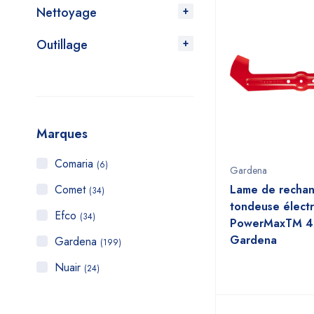
Nettoyage
Outillage
Marques
Comaria
(6)
Gardena
Comet
Lame de recha
(34)
tondeuse élect
Efco
(34)
PowerMaxTM 4
Gardena
Gardena
(199)
Nuair
(24)