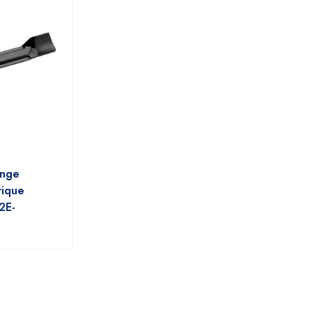
ange
rique
2E-