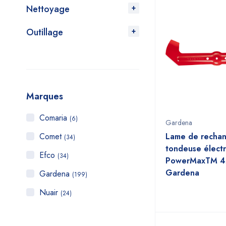
Nettoyage
Outillage
Marques
Comaria
(6)
Gardena
Comet
Lame de recha
(34)
tondeuse élect
Efco
(34)
PowerMaxTM 4
Gardena
Gardena
(199)
Nuair
(24)