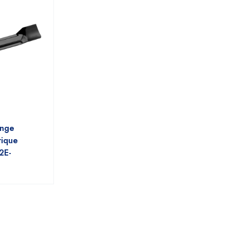
ange
rique
2E-