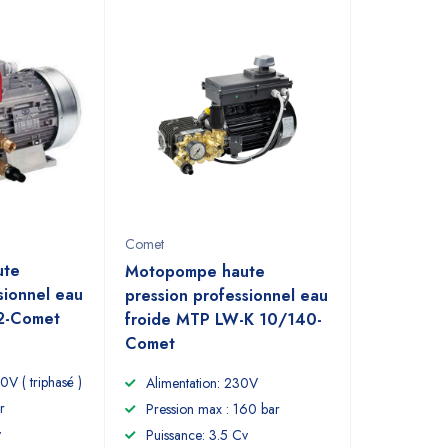
Comet
ute
Motopompe haute
sionnel eau
pression professionnel eau
2-Comet
froide MTP LW-K 10/140-
Comet
0V ( triphasé )
Alimentation: 230V
r
Pression max : 160 bar
v
Puissance: 3.5 Cv