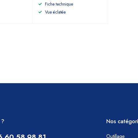
Fiche technique
Vue éclatée
 ?
Nos catégor
6 60 58 98 81
Outillage