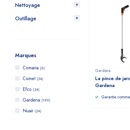
Nettoyage
Outillage
Marques
Comaria
(6)
Gardena
Comet
La pince de jard
(34)
Gardena
Efco
(34)
Garantie commer
Gardena
(199)
Nuair
(24)