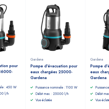
Gardena
Gardena
tion pour
Pompe d'évacuation pour
Pompe d'é
 16000-
eaux chargées 25000-
eaux cha
Gardena
Gardena
ale : 450 W
Puissance nominale : 1100 W
Puissanc
00 l/h
Débit max. : 25000 l/h
Débit max
Vue éclatée
Vue éclat